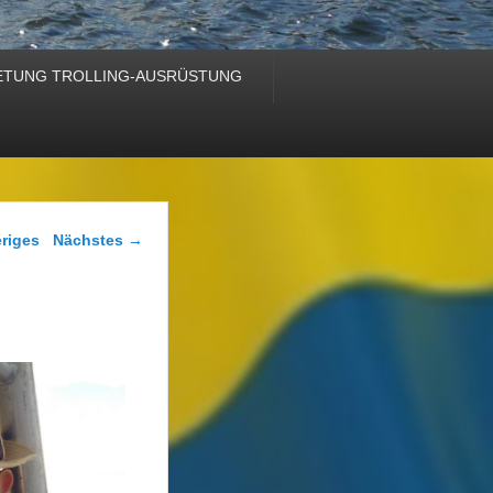
ETUNG TROLLING-AUSRÜSTUNG
Navigation
riges
Nächstes →