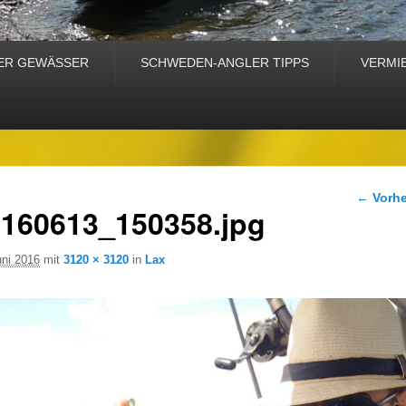
ER GEWÄSSER
SCHWEDEN-ANGLER TIPPS
VERMI
Bilder-
← Vorhe
160613_150358.jpg
uni 2016
mit
3120 × 3120
in
Lax