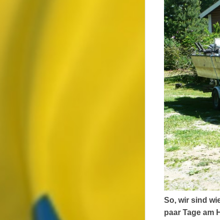
So, wir sind w
paar Tage am H