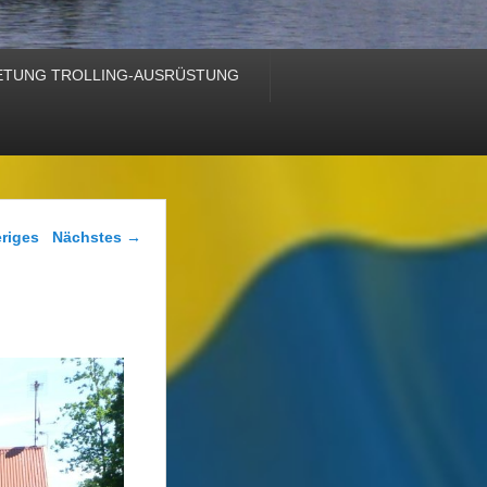
ETUNG TROLLING-AUSRÜSTUNG
Navigation
riges
Nächstes →