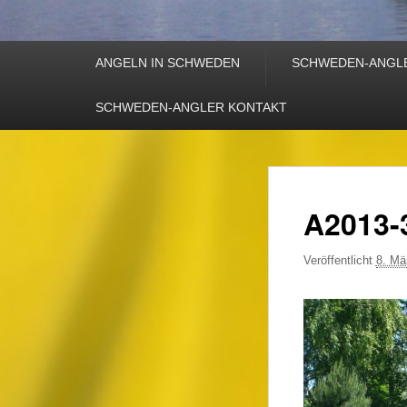
Primäres
ANGELN IN SCHWEDEN
SCHWEDEN-ANGL
Menü
SCHWEDEN-ANGLER KONTAKT
A2013-
Veröffentlicht
8. Mä