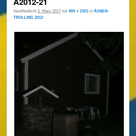
A2012-21
Veröffentlicht
5. März 2017
mit
909 × 1503
in
ÅSNEN-
TROLLING 2012