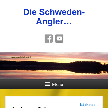
Die Schweden-
Angler…
Menü
Bilder-
Nächstes →