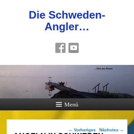
Die Schweden-
Angler…
Menü
Bilder-Navigation
← Vorheriges
Nächstes →