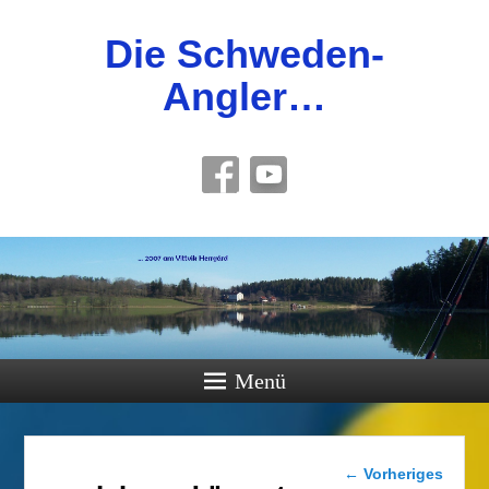
Die Schweden-
Angler…
Menü
Bilder-
← Vorheriges