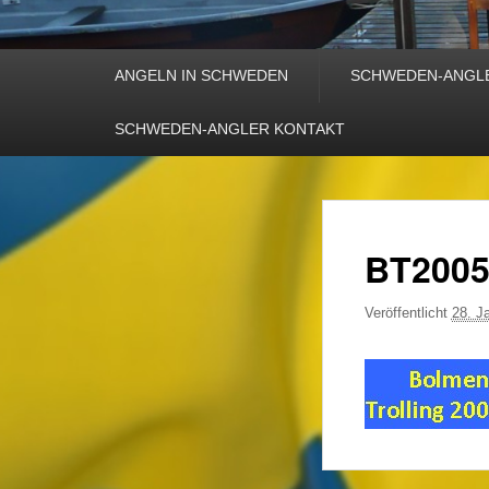
Primäres
ANGELN IN SCHWEDEN
SCHWEDEN-ANGL
Menü
SCHWEDEN-ANGLER KONTAKT
BT200
Veröffentlicht
28. J