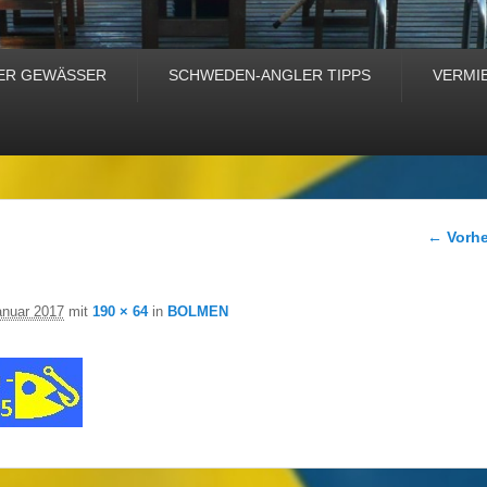
ER GEWÄSSER
SCHWEDEN-ANGLER TIPPS
VERMI
Bilder-
← Vorhe
5
anuar 2017
mit
190 × 64
in
BOLMEN