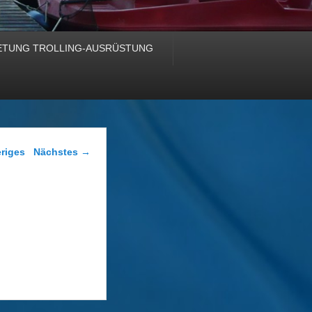
ETUNG TROLLING-AUSRÜSTUNG
Navigation
riges
Nächstes →