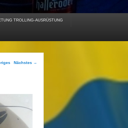
ETUNG TROLLING-AUSRÜSTUNG
Navigation
riges
Nächstes →